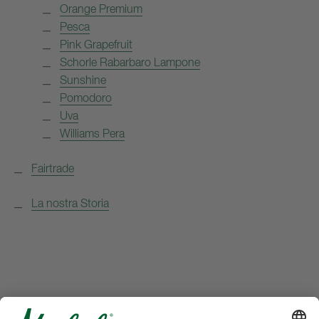
Orange Premium
Pesca
Pink Grapefruit
Schorle Rabarbaro Lampone
Sunshine
Pomodoro
Uva
Williams Pera
Fairtrade
La nostra Storia